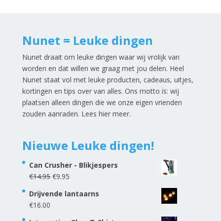
Nunet = Leuke dingen
Nunet draait om leuke dingen waar wij vrolijk van
worden en dat willen we graag met jou delen. Heel
Nunet staat vol met leuke producten, cadeaus, uitjes,
kortingen en tips over van alles. Ons motto is: wij
plaatsen alleen dingen die we onze eigen vrienden
zouden aanraden.
Lees hier meer
.
Nieuwe Leuke dingen!
Can Crusher - Blikjespers
Oorspronkelijke
Huidige
€
14.95
€
9.95
prijs
prijs
Drijvende lantaarns
was:
is:
€
16.00
€14.95.
€9.95.