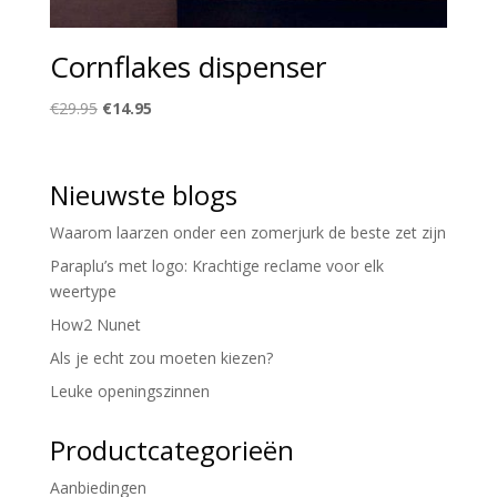
Cornflakes dispenser
Oorspronkelijke
Huidige
€
29.95
€
14.95
prijs
prijs
was:
is:
€29.95.
€14.95.
Nieuwste blogs
Waarom laarzen onder een zomerjurk de beste zet zijn
Paraplu’s met logo: Krachtige reclame voor elk
weertype
How2 Nunet
Als je echt zou moeten kiezen?
Leuke openingszinnen
Productcategorieën
Aanbiedingen