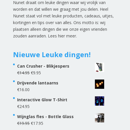
Nunet draait om leuke dingen waar wij vrolijk van
worden en dat willen we graag met jou delen. Heel
Nunet staat vol met leuke producten, cadeaus, uitjes,
kortingen en tips over van alles. Ons motto is: wij
plaatsen alleen dingen die we onze eigen vrienden
zouden aanraden.
Lees hier meer
.
Nieuwe Leuke dingen!
Can Crusher - Blikjespers
Oorspronkelijke
Huidige
€
14.95
€
9.95
prijs
prijs
Drijvende lantaarns
was:
is:
€
16.00
€14.95.
€9.95.
Interactive Glow T-Shirt
€
24.95
Wijnglas fles - Bottle Glass
Oorspronkelijke
Huidige
€
19.95
€
17.95
prijs
prijs