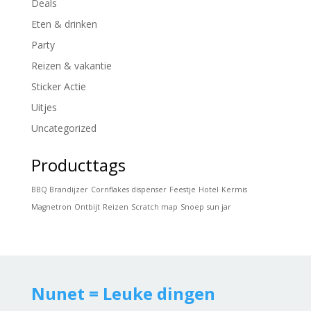
Deals
Eten & drinken
Party
Reizen & vakantie
Sticker Actie
Uitjes
Uncategorized
Producttags
BBQ Brandijzer
Cornflakes dispenser
Feestje
Hotel
Kermis
Magnetron
Ontbijt
Reizen
Scratch map
Snoep
sun jar
Nunet = Leuke dingen