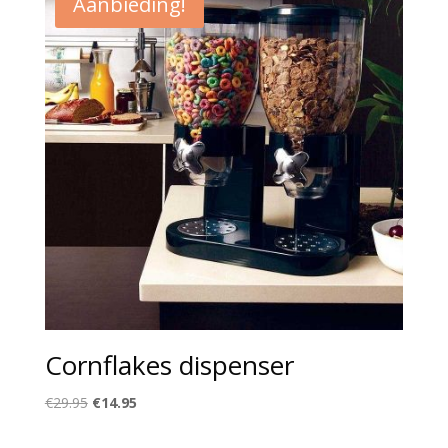
Aanbieding!
Cornflakes dispenser
Oorspronkelijke
Huidige
€
29.95
€
14.95
prijs
prijs
was:
is: