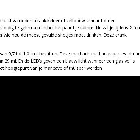
maakt van iedere drank kelder of zelfbouw schuur tot een
oudig te gebruiken en het bespaard je ruimte. Nu zal je tijdens 21’en
r wie nou de meest gevulde shotjes moet drinken. Deze drank
 van 0,7 tot 1,0 liter bevatten. Deze mechanische barkeeper levert da
n 29 ml. En de LED’s geven een blauw licht wanneer een glas vol is
het hoogtepunt van je mancave of thuisbar worden!