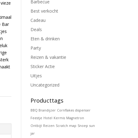
Barbecue
 vieze
Best verkocht
ximaal
Cadeau
e Bar
Deals
tjes
en
Eten & drinken
eluk
Party
rige
Reizen & vakantie
sterk
Sticker Actie
maakt
Uitjes
Uncategorized
Producttags
BBQ Brandijzer
Cornflakes dispenser
Feestje
Hotel
Kermis
Magnetron
Ontbijt
Reizen
Scratch map
Snoep
sun
jar