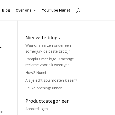
Blog
Over ons
YouTube Nunet
Nieuwste blogs
Waarom laarzen onder een
r
zomerjurk de beste zet zijn
Paraplu’s met logo: Krachtige
reclame voor elk weertype
How2 Nunet
Als je echt zou moeten kiezen?
Leuke openingszinnen
Productcategorieën
Aanbiedingen
in