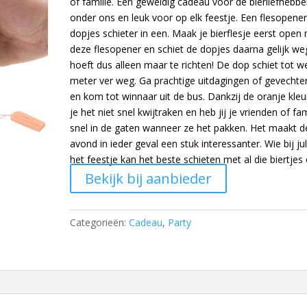
of familie. Een geweldig cadeau voor de bierliefhebbe
onder ons en leuk voor op elk feestje. Een flesopener
dopjes schieter in een. Maak je bierflesje eerst open
deze flesopener en schiet de dopjes daarna gelijk weg
hoeft dus alleen maar te richten! De dop schiet tot we
meter ver weg. Ga prachtige uitdagingen of gevechte
en kom tot winnaar uit de bus. Dankzij de oranje kleur
je het niet snel kwijtraken en heb jij je vrienden of fam
snel in de gaten wanneer ze het pakken. Het maakt d
avond in ieder geval een stuk interessanter. Wie bij jul
het feestje kan het beste schieten met al die biertjes
Bekijk bij aanbieder
Categorieën:
Cadeau
,
Party