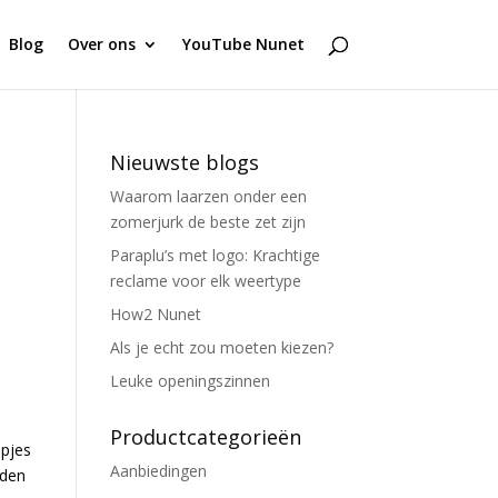
Blog
Over ons
YouTube Nunet
Nieuwste blogs
Waarom laarzen onder een
zomerjurk de beste zet zijn
Paraplu’s met logo: Krachtige
reclame voor elk weertype
How2 Nunet
Als je echt zou moeten kiezen?
Leuke openingszinnen
Productcategorieën
opjes
Aanbiedingen
nden