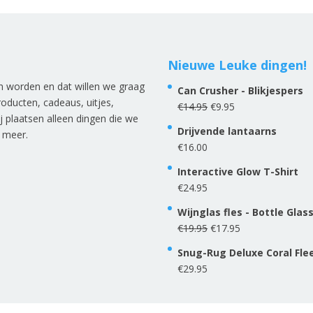
Nieuwe Leuke dingen!
an worden en dat willen we graag
Can Crusher - Blikjespers
roducten, cadeaus, uitjes,
Oorspronkelijke
Huidige
€
14.95
€
9.95
ij plaatsen alleen dingen die we
prijs
prijs
Drijvende lantaarns
r meer
.
was:
is:
€
16.00
€14.95.
€9.95.
Interactive Glow T-Shirt
€
24.95
Wijnglas fles - Bottle Glas
Oorspronkelijke
Huidige
€
19.95
€
17.95
prijs
prijs
Snug-Rug Deluxe Coral Fl
was:
is:
€
29.95
€19.95.
€17.95.