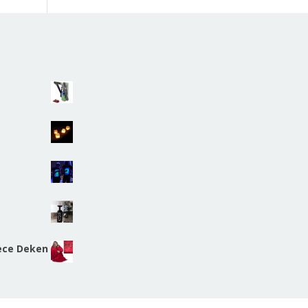
s
eece Deken