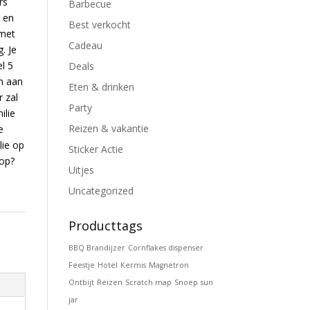
rs
Barbecue
 en
Best verkocht
 met
Cadeau
. Je
l 5
Deals
n aan
Eten & drinken
 zal
Party
ilie
Reizen & vakantie
e
lie op
Sticker Actie
 op?
Uitjes
Uncategorized
Producttags
BBQ Brandijzer
Cornflakes dispenser
Feestje
Hotel
Kermis
Magnetron
Ontbijt
Reizen
Scratch map
Snoep
sun
jar