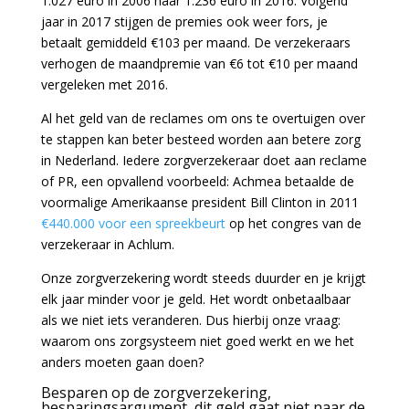
1.027 euro in 2006 naar 1.236 euro in 2016. Volgend
jaar in 2017 stijgen de premies ook weer fors, je
betaalt gemiddeld €103 per maand. De verzekeraars
verhogen de maandpremie van €6 tot €10 per maand
vergeleken met 2016.
Al het geld van de reclames om ons te overtuigen over
te stappen kan beter besteed worden aan betere zorg
in Nederland. Iedere zorgverzekeraar doet aan reclame
of PR, een opvallend voorbeeld: Achmea betaalde de
voormalige Amerikaanse president Bill Clinton in 2011
€440.000 voor een spreekbeurt
op het congres van de
verzekeraar in Achlum.
Onze zorgverzekering wordt steeds duurder en je krijgt
elk jaar minder voor je geld. Het wordt onbetaalbaar
als we niet iets veranderen. Dus hierbij onze vraag:
waarom ons zorgsysteem niet goed werkt en we het
anders moeten gaan doen?
Besparen op de zorgverzekering,
besparingsargument, dit geld gaat niet naar de