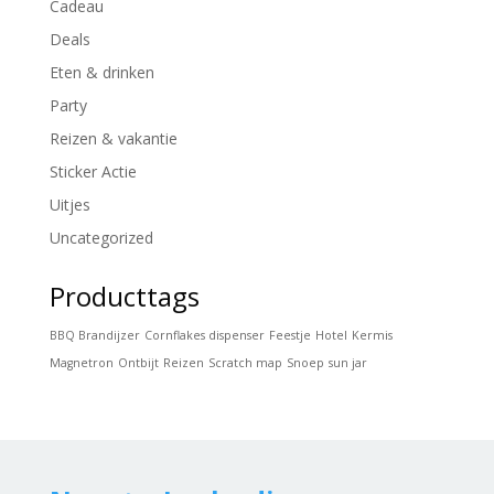
Cadeau
Deals
Eten & drinken
Party
Reizen & vakantie
Sticker Actie
Uitjes
Uncategorized
Producttags
BBQ Brandijzer
Cornflakes dispenser
Feestje
Hotel
Kermis
Magnetron
Ontbijt
Reizen
Scratch map
Snoep
sun jar