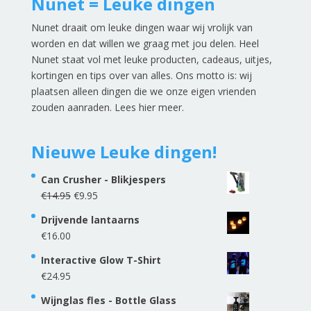
Nunet = Leuke dingen
Nunet draait om leuke dingen waar wij vrolijk van
worden en dat willen we graag met jou delen. Heel
Nunet staat vol met leuke producten, cadeaus, uitjes,
kortingen en tips over van alles. Ons motto is: wij
plaatsen alleen dingen die we onze eigen vrienden
zouden aanraden.
Lees hier meer
.
Nieuwe Leuke dingen!
Can Crusher - Blikjespers
Oorspronkelijke
Huidige
€
14.95
€
9.95
prijs
prijs
Drijvende lantaarns
was:
is:
€
16.00
€14.95.
€9.95.
Interactive Glow T-Shirt
€
24.95
Wijnglas fles - Bottle Glass