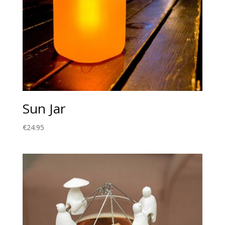
Sun Jar
€
24.95