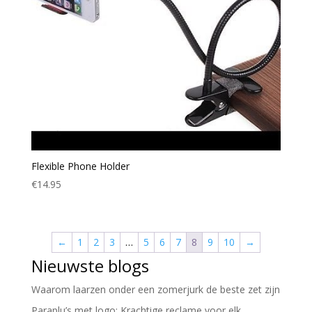
Flexible Phone Holder
€
14.95
←
1
2
3
…
5
6
7
8
9
10
→
Nieuwste blogs
Waarom laarzen onder een zomerjurk de beste zet zijn
Paraplu’s met logo: Krachtige reclame voor elk