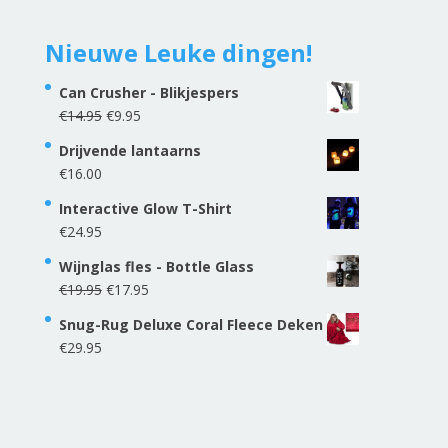
Nieuwe Leuke dingen!
Can Crusher - Blikjespers
Oorspronkelijke
Huidige
€
14.95
€
9.95
prijs
prijs
Drijvende lantaarns
was:
is:
€
16.00
€14.95.
€9.95.
Interactive Glow T-Shirt
€
24.95
Wijnglas fles - Bottle Glass
Oorspronkelijke
Huidige
€
19.95
€
17.95
prijs
prijs
Snug-Rug Deluxe Coral Fleece Deken
was:
is:
€
29.95
€19.95.
€17.95.